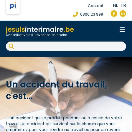
NL
FR
Contact
0800 23 999
jesuis
interimaire
.be
Une initiative de Prévention et Intérim
Accueil
Fiche de poste de travail
Accident du travail
FAQ
Un accident du travail,
c'est...
… un accident qui se produit pendant ou à cause de votre
travail. Un accident qui survient sur le chemin que vous
empruntez pour vous rendre au travail ou pour en revenir