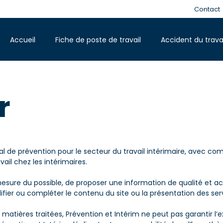
Contact
Accueil
Fiche de poste de travail
Accident du trava
r
al de prévention pour le secteur du travail intérimaire, avec comm
il chez les intérimaires.
mesure du possible, de proposer une information de qualité et act
difier ou compléter le contenu du site ou la présentation des se
 matières traitées, Prévention et Intérim ne peut pas garantir l’