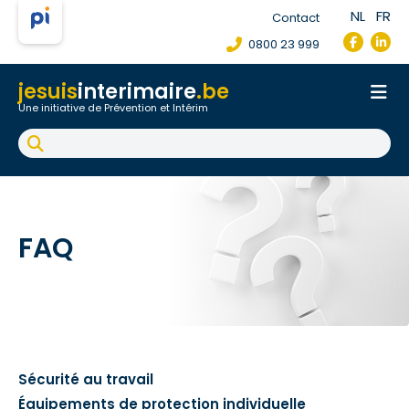
NL
FR
Contact
0800 23 999
jesuis
interimaire
.be
Une initiative de Prévention et Intérim
Accueil
Fiche de poste de travail
Accident du travail
FAQ
FAQ
Sécurité au travail
Équipements de protection individuelle