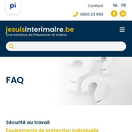
NL
FR
Contact
0800 23 999
jesuis
interimaire
.be
Une initiative de Prévention et Intérim
Accueil
Fiche de poste de travail
Accident du travail
FAQ
FAQ
Sécurité au travail
Équipements de protection individuelle