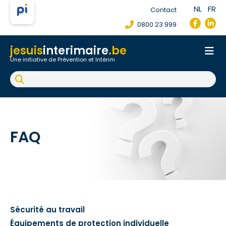
NL
FR
Contact
0800 23 999
jesuis
interimaire
.be
Une initiative de Prévention et Intérim
Accueil
Fiche de poste de travail
Accident du travail
FAQ
FAQ
Sécurité au travail
Équipements de protection individuelle