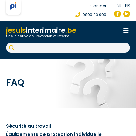
NL
FR
Contact
0800 23 999
jesuis
interimaire
.be
Une initiative de Prévention et Intérim
Accueil
Fiche de poste de travail
Accident du travail
FAQ
FAQ
Sécurité au travail
Équipements de protection individuelle