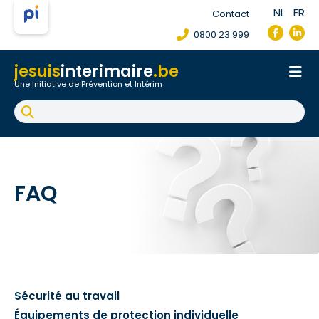
NL
FR
Contact
0800 23 999
jesuis
interimaire
.be
Une initiative de Prévention et Intérim
Accueil
Fiche de poste de travail
Accident du travail
FAQ
FAQ
Sécurité au travail
Équipements de protection individuelle