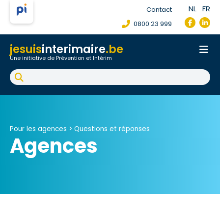
NL
FR
Contact
0800 23 999
jesuis
interimaire
.be
Une initiative de Prévention et Intérim
Accueil
Fiche de poste de travail
Accident du travail
FAQ
Pour les agences >
Questions et réponses
Agences