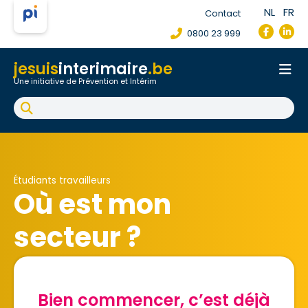
NL
FR
Contact
0800 23 999
jesuis
interimaire
.be
Une initiative de Prévention et Intérim
Accueil
Fiche de poste de travail
Accident du travail
FAQ
Étudiants travailleurs
Où est mon
secteur ?
Tu ne sais pas dans quel secteur tu vas travailler ? Ou tu ne
retrouves pas ton job étudiant ? Dis-nous en plus sur ton
Bien commencer,
c’est déjà