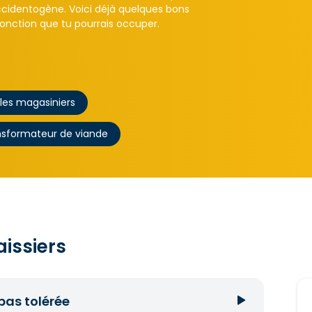
ccidentogène. Voici déjà quelques bons
fonction que tu pourrais occuper.
 les magasiniers
ansformateur de viande
aissiers
 pas tolérée