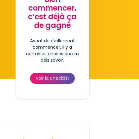
commencer,
c’est déjà ça
de gagné
Avant de réellement
commencer, il y a
certaines choses que tu
dois savoir.
Voir la checklist