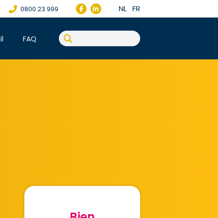
NL
FR
0800 23 999
il
FAQ
Bien