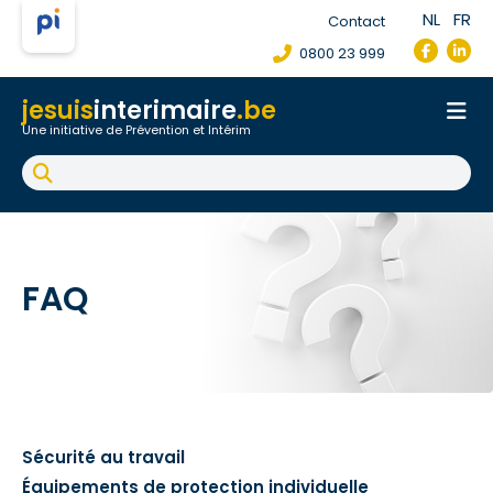
NL
FR
Contact
0800 23 999
jesuis
interimaire
.be
Une initiative de Prévention et Intérim
Accueil
Fiche de poste de travail
Accident du travail
FAQ
FAQ
Sécurité au travail
Équipements de protection individuelle