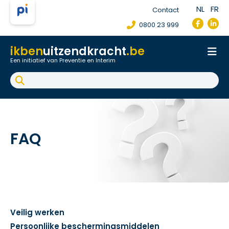
NL
FR
Contact
0800 23 999
ikben
uitzendkracht
.be
Een initiatief van Preventie en Interim
Onthaal
Werkpostfiche
Arbeidsongeval
FAQ
FAQ
Veilig werken
Persoonlijke beschermingsmiddelen