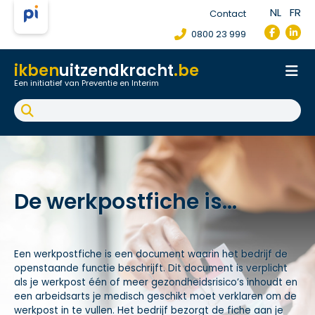
NL
FR
Contact
0800 23 999
ikben
uitzendkracht
.be
Een initiatief van Preventie en Interim
Onthaal
Werkpostfiche
Arbeidsongeval
FAQ
De werkpostfiche is...
Een werkpostfiche is een document waarin het bedrijf de
openstaande functie beschrijft. Dit document is verplicht
als je werkpost één of meer gezondheidsrisico’s inhoudt en
een arbeidsarts je medisch geschikt moet verklaren om de
werkpost in te vullen. Het bedrijf bezorgt de fiche aan je