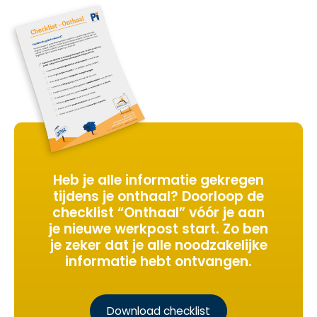
Heb je alle informatie gekregen
tijdens je onthaal? Doorloop de
checklist “Onthaal” vóór je aan
je nieuwe werkpost start. Zo ben
je zeker dat je alle noodzakelijke
informatie hebt ontvangen.
Download checklist