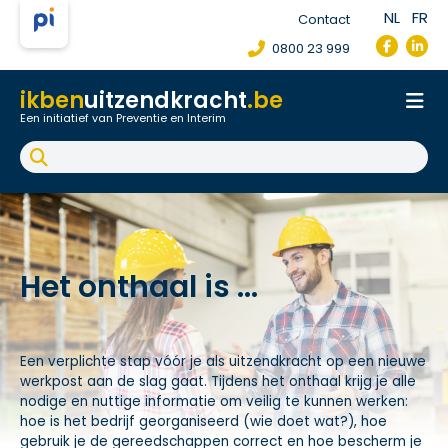
NL
FR
Contact
0800 23 999
ikben
uitzendkracht
.be
Een initiatief van Preventie en Interim
Onthaal
Werkpostfiche
Arbeidsongeval
FAQ
Het onthaal is …
Een verplichte stap vóór je als uitzendkracht op een nieuwe
werkpost aan de slag gaat. Tijdens het onthaal krijg je alle
nodige en nuttige informatie om veilig te kunnen werken:
hoe is het bedrijf georganiseerd (wie doet wat?), hoe
gebruik je de gereedschappen correct en hoe bescherm je