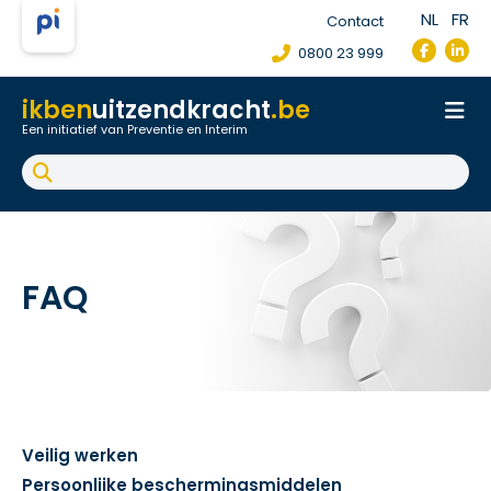
NL
FR
Contact
0800 23 999
ikben
uitzendkracht
.be
Een initiatief van Preventie en Interim
Onthaal
Werkpostfiche
Arbeidsongeval
FAQ
FAQ
Veilig werken
Persoonlijke beschermingsmiddelen