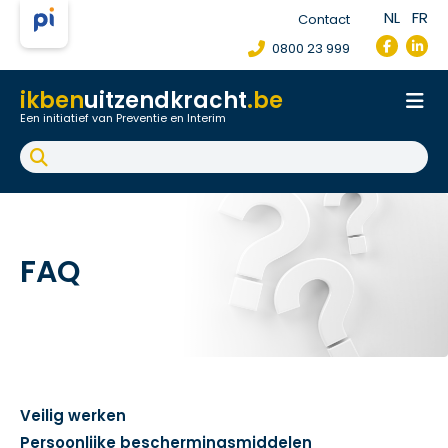
NL
FR
Contact
0800 23 999
ikben
uitzendkracht
.be
Een initiatief van Preventie en Interim
Onthaal
Werkpostfiche
Arbeidsongeval
FAQ
FAQ
Veilig werken
Persoonlijke beschermingsmiddelen