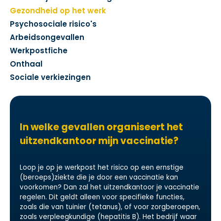
Gezondheid op het werk
Psychosociale risico's
Arbeidsongevallen
Werkpostfiche
Onthaal
Sociale verkiezingen
In welke gevallen organiseert het
uitzendkantoor mijn vaccinatie?
Loop je op je werkpost het risico op een ernstige
(beroeps)ziekte die je door een vaccinatie kan
voorkomen? Dan zal het uitzendkantoor je vaccinatie
regelen. Dit geldt alleen voor specifieke functies,
zoals die van tuinier (tetanus), of voor zorgberoepen,
zoals verpleegkundige (hepatitis B). Het bedrijf waar