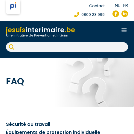
NL
FR
Contact
0800 23 999
jesuis
interimaire
.be
Une initiative de Prévention et Intérim
Accueil
Fiche de poste de travail
Accident du travail
FAQ
FAQ
Sécurité au travail
Équipements de protection individuelle