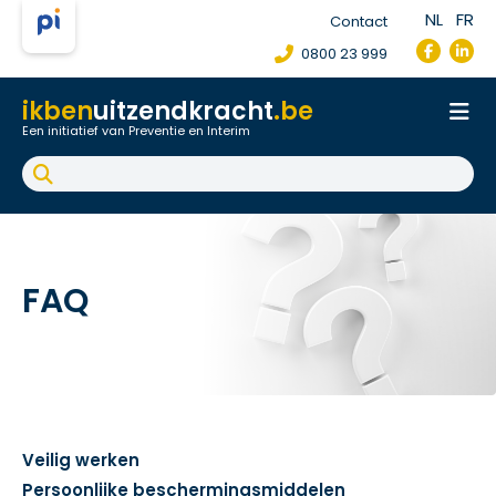
NL
FR
Contact
0800 23 999
ikben
uitzendkracht
.be
Een initiatief van Preventie en Interim
Onthaal
Werkpostfiche
Arbeidsongeval
FAQ
FAQ
Veilig werken
Persoonlijke beschermingsmiddelen