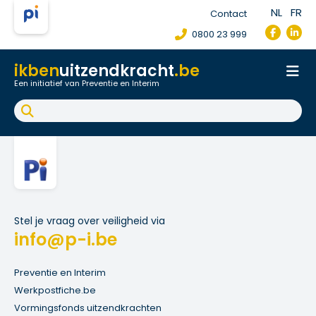
NL
FR
Contact
0800 23 999
ikben
uitzendkracht
.be
Een initiatief van Preventie en Interim
Onthaal
Werkpostfiche
Arbeidsongeval
FAQ
Stel je vraag over veiligheid via
info@p-i.be
Preventie en Interim
Werkpostfiche.be
Vormingsfonds uitzendkrachten