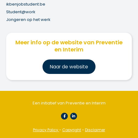
ikbenjobstudent.be
Student@work
Jongeren op het werk
Meer info op de website van Preventie
en Interim
Na
ar de website
Een initiatief van Preventie en Interim
Privacy Policy
-
Copyright
-
Disclaimer