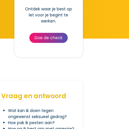
Ontdek waar je best op
let voor je begint te
werken.
Doe de check
Vraag en antwoord
Wat kan ik doen tegen
ongewenst seksueel gedrag?
Hoe pak ik pesten aan?
Hoe ga ik best om met agressie?