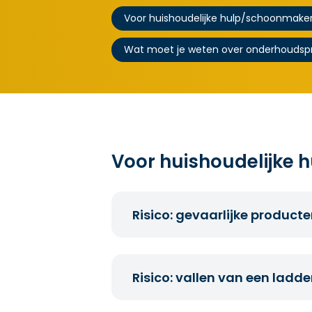
Voor huishoudelijke hulp/schoonmake
Wat moet je weten over onderhoudsp
Voor huishoudelijke
Risico: gevaarlijke product
Schoonmaakmiddelen zijn niet zo 
weten.
Risico: vallen van een ladde
Draag aangepaste veiligheidsh
schoonmaakproducten in je hui
te beschermen tegen schadelijk