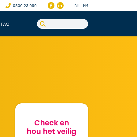
NL
FR
0800 23 999
FAQ
Check en
hou het veilig