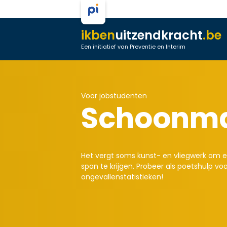
ikben
uitzendkracht
.be
Een initiatief van Preventie en Interim
Voor jobstudenten
Schoonm
Het vergt soms kunst- en vliegwerk om ee
span te krijgen. Probeer als poetshulp voora
ongevallenstatistieken!