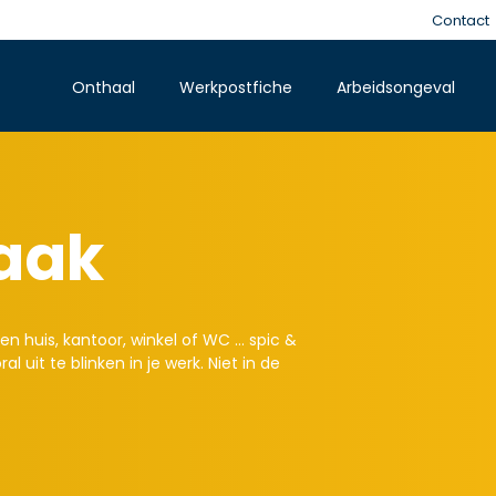
Contact
Onthaal
Werkpostfiche
Arbeidsongeval
aak
n huis, kantoor, winkel of WC … spic &
l uit te blinken in je werk. Niet in de