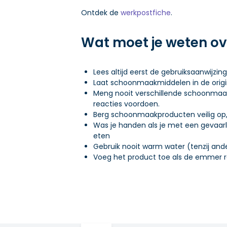
Om iets op te rapen buig je door
Houd in alle omstandigheden het ho
Gebruik zoveel mogelijk hulpmidd
Ontdek de
werkpostfiche
.
Neem op tijd een korte pauze, een
emmer op gemakkelijke hoogte te
Aarzel niet om vragen te stellen
…
de preventieadviseur.
Wat moet je weten o
Vraag hulp om zware lasten te ti
overheen kan kijken.
Neem de
brochure
‘ergonomie in
Lees altijd eerst de gebruiksaanwijzin
tips.
Laat schoonmaakmiddelen in de origi
Meng nooit verschillende schoonmaak
reacties voordoen.
Berg schoonmaakproducten veilig op,
Was je handen als je met een gevaarl
eten
Gebruik nooit warm water (tenzij and
Voeg het product toe als de emmer r