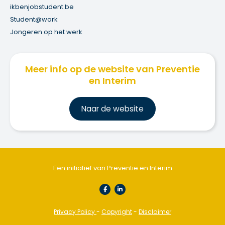
ikbenjobstudent.be
Student@work
Jongeren op het werk
Meer info op de website van Preventie
en Interim
Na
ar de website
Een initiatief van Preventie en Interim
Privacy Policy
-
Copyright
-
Disclaimer