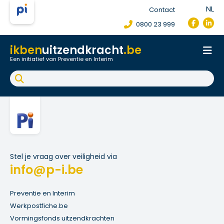
NL
Contact
0800 23 999
ikben
uitzendkracht
.be
Een initiatief van Preventie en Interim
Onthaal
Werkpostfiche
Arbeidsongeval
FAQ
Stel je vraag over veiligheid via
info@p-i.be
Preventie en Interim
Werkpostfiche.be
Vormingsfonds uitzendkrachten