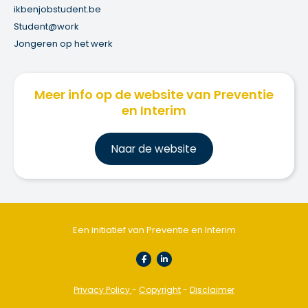
ikbenjobstudent.be
Student@work
Jongeren op het werk
Meer info op de website van Preventie
en Interim
Na
ar de website
Een initiatief van Preventie en Interim
Privacy Policy
-
Copyright
-
Disclaimer