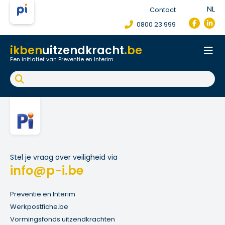
NL
Contact
0800 23 999
ikben
uitzendkracht
.be
Een initiatief van Preventie en Interim
Onthaal
Werkpostfiche
Arbeidsongeval
FAQ
Stel je vraag over veiligheid via
info@p-i.be
Preventie en Interim
Werkpostfiche.be
Vormingsfonds uitzendkrachten