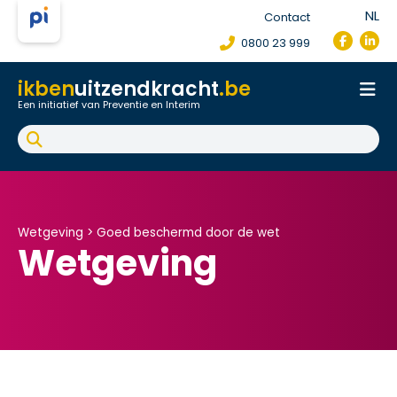
NL
Contact
0800 23 999
ikben
uitzendkracht
.be
Een initiatief van Preventie en Interim
Onthaal
Werkpostfiche
Arbeidsongeval
FAQ
Wetgeving >
Goed beschermd door de wet
Wetgeving