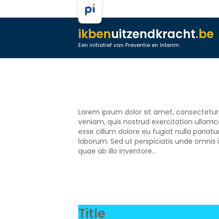
ikben
uitzendkracht
.be
Een initiatief van Preventie en Interim
Lorem ipsum dolor sit amet, consectetur 
veniam, quis nostrud exercitation ullamco
esse cillum dolore eu fugiat nulla pariatu
laborum. Sed ut perspiciatis unde omnis
quae ab illo inventore...
Title