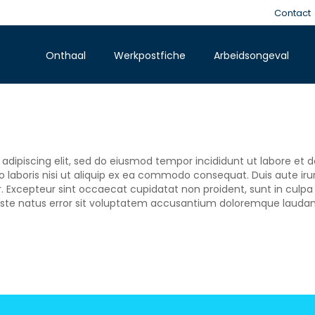
Contact
Onthaal
Werkpostfiche
Arbeidsongeval
adipiscing elit, sed do eiusmod tempor incididunt ut labore et
 laboris nisi ut aliquip ex ea commodo consequat. Duis aute irure
r. Excepteur sint occaecat cupidatat non proident, sunt in culpa 
 iste natus error sit voluptatem accusantium doloremque laud