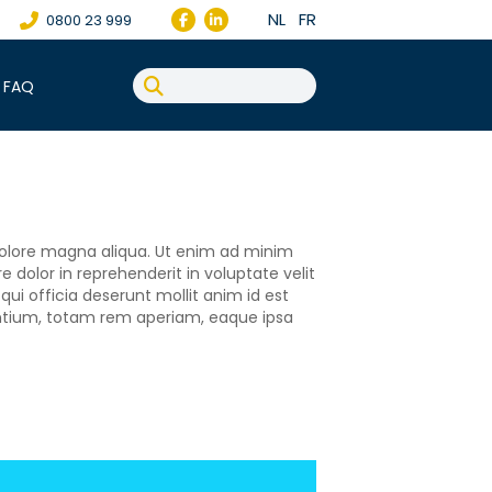
NL
FR
0800 23 999
FAQ
 dolore magna aliqua. Ut enim ad minim
 dolor in reprehenderit in voluptate velit
qui officia deserunt mollit anim id est
antium, totam rem aperiam, eaque ipsa