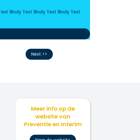
Text 1Body Text 1Body Text 1Body Text
Next >>
Meer info op de
website van
Preventie en Interim