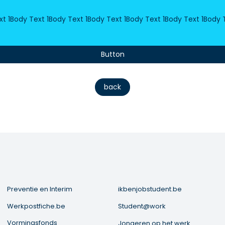
xt 1Body Text 1Body Text 1Body Text 1Body Text 1Body Text 1Body 
Button
back
Preventie en Interim
ikbenjobstudent.be
Werkpostfiche.be
Student@work
Vormingsfonds
Jongeren op het werk