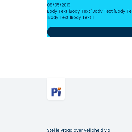
08/05/2019
Body Text 1Body Text 1Body Text 1Body Te
1Body Text 1Body Text 1
Stel je vraag over veiligheid via