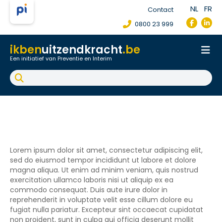
NL
FR
Contact
0800 23 999
ikben
uitzendkracht
.be
Een initiatief van Preventie en Interim
Onthaal
Werkpostfiche
Arbeidsongeval
FAQ
Lorem ipsum dolor sit amet, consectetur adipiscing elit,
sed do eiusmod tempor incididunt ut labore et dolore
magna aliqua. Ut enim ad minim veniam, quis nostrud
exercitation ullamco laboris nisi ut aliquip ex ea
commodo consequat. Duis aute irure dolor in
reprehenderit in voluptate velit esse cillum dolore eu
fugiat nulla pariatur. Excepteur sint occaecat cupidatat
non proident, sunt in culpa qui officia deserunt mollit