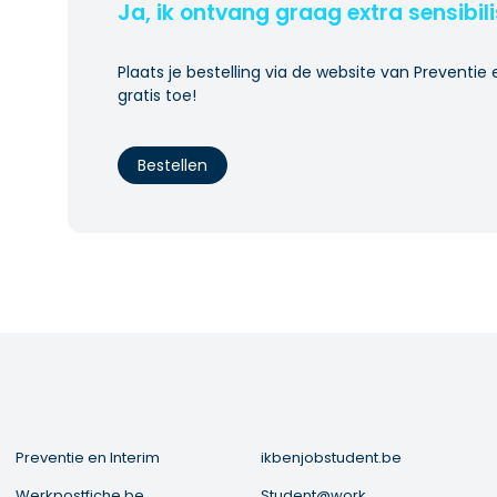
Ja, ik ontvang graag extra sensibil
Plaats je bestelling via de website van Preventie 
gratis toe!
Bestellen
Preventie en Interim
ikbenjobstudent.be
Werkpostfiche.be
Student@work