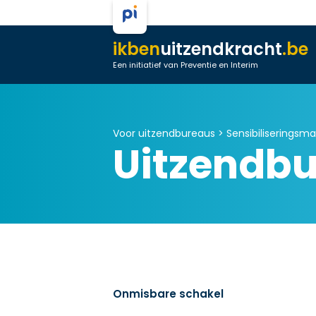
ikben
uitzendkracht
.be
Een initiatief van Preventie en Interim
Voor uitzendbureaus >
Sensibiliseringsma
Uitzendb
Onmisbare schakel