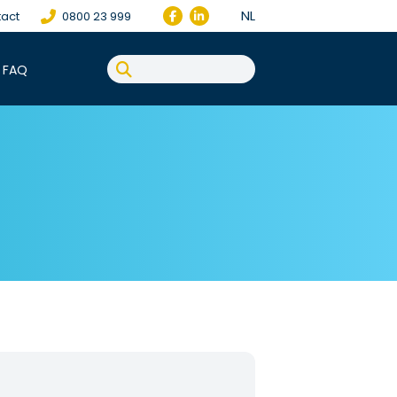
NL
act
0800 23 999
FAQ