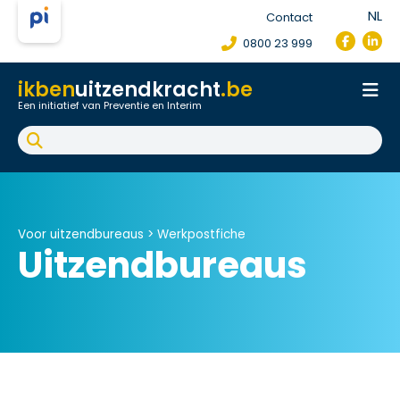
NL
Contact
0800 23 999
ikben
uitzendkracht
.be
Een initiatief van Preventie en Interim
Onthaal
Werkpostfiche
Arbeidsongeval
FAQ
Voor uitzendbureaus >
Werkpostfiche
Uitzendbureaus