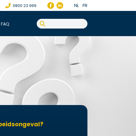
NL
FR
0800 23 999
FAQ
rbeidsongeval?