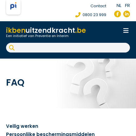
NL
FR
Contact
0800 23 999
ikben
uitzendkracht
.be
Een initiatief van Preventie en Interim
Onthaal
Werkpostfiche
Arbeidsongeval
FAQ
FAQ
Veilig werken
Persoonlijke beschermingsmiddelen