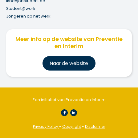
ikbenjobstudent.be
Student@work
Jongeren op het werk
Meer info op de website van Preventie
en Interim
Na
ar de website
Een initiatief van Preventie en Interim
Privacy Policy
-
Copyright
-
Disclaimer