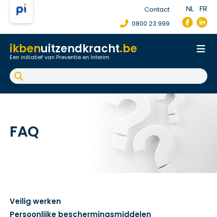
NL
FR
Contact
0800 23 999
ikben
uitzendkracht
.be
Een initiatief van Preventie en Interim
Onthaal
Werkpostfiche
Arbeidsongeval
FAQ
FAQ
Veilig werken
Persoonlijke beschermingsmiddelen