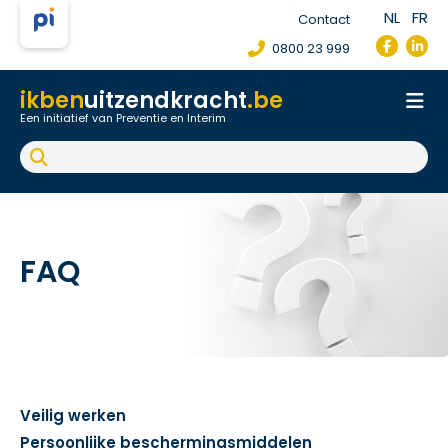
NL
FR
Contact
0800 23 999
ikben
uitzendkracht
.be
Een initiatief van Preventie en Interim
Onthaal
Werkpostfiche
Arbeidsongeval
FAQ
FAQ
Veilig werken
Persoonlijke beschermingsmiddelen