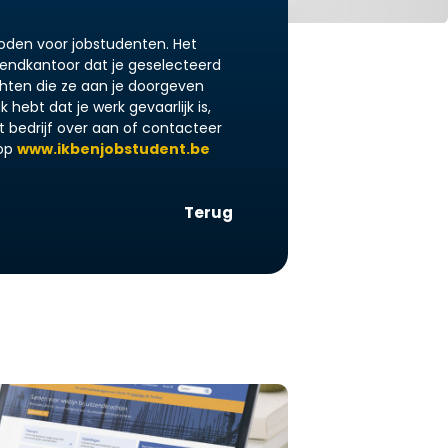
rboden voor jobstudenten. Het
tzendkantoor dat je geselecteerd
hten die ze aan je doorgeven
k hebt dat je werk gevaarlijk is,
t bedrijf over aan of contacteer
 op
www.ikbenjobstudent.be
Terug